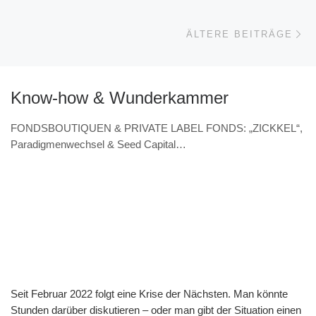
Äl
ÄLTERE BEITRÄGE
Know-how & Wunderkammer
FONDSBOUTIQUEN & PRIVATE LABEL FONDS: „ZICKKEL“,
Paradigmenwechsel & Seed Capital
(VERANSTALTUNGSHINWEIS 7.11. & Interview – Norbert
Wolk, Barbarossa asset management)
Seit Februar 2022 folgt eine Krise der Nächsten. Man könnte
Stunden darüber diskutieren – oder man gibt der Situation einen