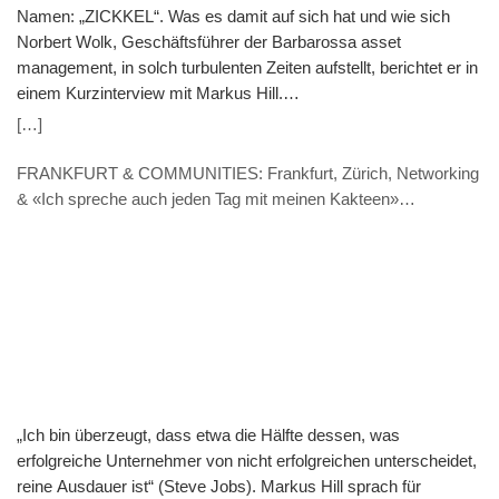
Namen: „ZICKKEL“. Was es damit auf sich hat und wie sich
Norbert Wolk, Geschäftsführer der Barbarossa asset
management, in solch turbulenten Zeiten aufstellt, berichtet er in
einem Kurzinterview mit Markus Hill.
(VERANSTALTUNGSHINWEIS: 7.11. 9.30 Uhr) Hill: „ZICKKEL“
[…]
– So fassen Sie die aktuelle Zeit in einem Wort zusammen. Was
steckt dahinter? Wolk: ZICKKEL nenne ich die Kombination aus
FRANKFURT & COMMUNITIES: Frankfurt, Zürich, Networking
Zinsanstieg, Inflation, Corona, Krieg in der Ukraine,
& «Ich spreche auch jeden Tag mit meinen Kakteen»
Klimawandel, Energiekrise sowie Lieferkettenschwierigkeiten.
(INTERVIEW – Thomas Caduff, FUNDPLAT.COM)
Dass das Akronym gleich 7 Buchstaben hat zeigt denke ich auf
einen Blick, dass wir in einer politischen wie wirtschaftlichen
Umbruchphase stecken. Mit solch einem Paradigmenwechsel
gehen natürlich auch Veränderungen in den Märkten einher,
sodass auch neue Investmentstrategien gebraucht werden.
Übrigens: Wie das funktionieren kann, zeige ich für Interessierte
am kommenden Montag, 7. November in einer Webkonferenz.
Hill: Ihr Fonds ist seit gut 1,5 Jahren am Markt. Welche
„Ich bin überzeugt, dass etwa die Hälfte dessen, was
Erfahrung haben Sie in dieser Zeit gemacht und was sind Ihre
erfolgreiche Unternehmer von nicht erfolgreichen unterscheidet,
Wünsche für die nächsten 1,5 Jahre? Wolk: Ganz am Anfang
reine Ausdauer ist“ (Steve Jobs). Markus Hill sprach für