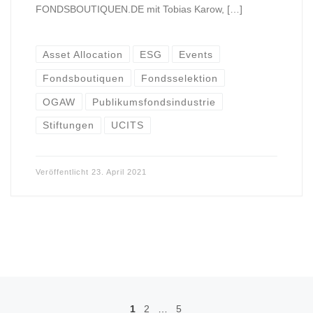
FONDSBOUTIQUEN.DE mit Tobias Karow, […]
Asset Allocation
ESG
Events
Fondsboutiquen
Fondsselektion
OGAW
Publikumsfondsindustrie
Stiftungen
UCITS
Veröffentlicht
23. April 2021
Beitragsnavigation
1
2
…
5