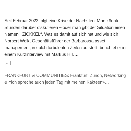
Seit Februar 2022 folgt eine Krise der Nächsten. Man könnte
Stunden darüber diskutieren – oder man gibt der Situation einen
Namen: „ZICKKEL“. Was es damit auf sich hat und wie sich
Norbert Wolk, Geschäftsführer der Barbarossa asset
management, in solch turbulenten Zeiten aufstellt, berichtet er in
einem Kurzinterview mit Markus Hill.
(VERANSTALTUNGSHINWEIS: 7.11. 9.30 Uhr) Hill: „ZICKKEL“
[…]
– So fassen Sie die aktuelle Zeit in einem Wort zusammen. Was
steckt dahinter? Wolk: ZICKKEL nenne ich die Kombination aus
FRANKFURT & COMMUNITIES: Frankfurt, Zürich, Networking
Zinsanstieg, Inflation, Corona, Krieg in der Ukraine,
& «Ich spreche auch jeden Tag mit meinen Kakteen»
Klimawandel, Energiekrise sowie Lieferkettenschwierigkeiten.
(INTERVIEW – Thomas Caduff, FUNDPLAT.COM)
Dass das Akronym gleich 7 Buchstaben hat zeigt denke ich auf
einen Blick, dass wir in einer politischen wie wirtschaftlichen
Umbruchphase stecken. Mit solch einem Paradigmenwechsel
gehen natürlich auch Veränderungen in den Märkten einher,
sodass auch neue Investmentstrategien gebraucht werden.
Übrigens: Wie das funktionieren kann, zeige ich für Interessierte