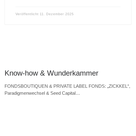
Veröffentlicht
11. Dezember 2025
Know-how & Wunderkammer
FONDSBOUTIQUEN & PRIVATE LABEL FONDS: „ZICKKEL“,
Paradigmenwechsel & Seed Capital
(VERANSTALTUNGSHINWEIS 7.11. & Interview – Norbert
Wolk, Barbarossa asset management)