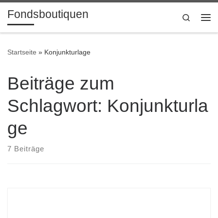
Fondsboutiquen
Zum Inhalt springen
Search
Me
Startseite
»
Konjunkturlage
Beiträge zum
Schlagwort: Konjunkturla
ge
7 Beiträge