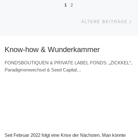
Beitragsnavigation
1
2
Äl
ÄLTERE BEITRÄGE
Know-how & Wunderkammer
FONDSBOUTIQUEN & PRIVATE LABEL FONDS: „ZICKKEL“,
Paradigmenwechsel & Seed Capital
(VERANSTALTUNGSHINWEIS 7.11. & Interview – Norbert
Wolk, Barbarossa asset management)
Seit Februar 2022 folgt eine Krise der Nächsten. Man könnte