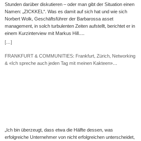
Stunden darüber diskutieren – oder man gibt der Situation einen
Namen: „ZICKKEL“. Was es damit auf sich hat und wie sich
Norbert Wolk, Geschäftsführer der Barbarossa asset
management, in solch turbulenten Zeiten aufstellt, berichtet er in
einem Kurzinterview mit Markus Hill.
(VERANSTALTUNGSHINWEIS: 7.11. 9.30 Uhr) Hill: „ZICKKEL“
[…]
– So fassen Sie die aktuelle Zeit in einem Wort zusammen. Was
steckt dahinter? Wolk: ZICKKEL nenne ich die Kombination aus
FRANKFURT & COMMUNITIES: Frankfurt, Zürich, Networking
Zinsanstieg, Inflation, Corona, Krieg in der Ukraine,
& «Ich spreche auch jeden Tag mit meinen Kakteen»
Klimawandel, Energiekrise sowie Lieferkettenschwierigkeiten.
(INTERVIEW – Thomas Caduff, FUNDPLAT.COM)
Dass das Akronym gleich 7 Buchstaben hat zeigt denke ich auf
einen Blick, dass wir in einer politischen wie wirtschaftlichen
Umbruchphase stecken. Mit solch einem Paradigmenwechsel
gehen natürlich auch Veränderungen in den Märkten einher,
sodass auch neue Investmentstrategien gebraucht werden.
Übrigens: Wie das funktionieren kann, zeige ich für Interessierte
am kommenden Montag, 7. November in einer Webkonferenz.
Hill: Ihr Fonds ist seit gut 1,5 Jahren am Markt. Welche
„Ich bin überzeugt, dass etwa die Hälfte dessen, was
Erfahrung haben Sie in dieser Zeit gemacht und was sind Ihre
erfolgreiche Unternehmer von nicht erfolgreichen unterscheidet,