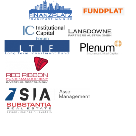
Fondsboutiquen & USA-Formel, High Yield, Value Investing,
Wolk ist der Umgang mit erratischen Kursbewegungen als
zu tun im Bereich Media, beispielsweise jede Woche Interviews
Rohstoffe“ (Veranstaltungsreihe – München, Stuttgart, Zürich,
Folge von Krisen absolut nicht neu. In seiner mehr als 30-
für die Newsletters. Hill: Womit beschäftigen Sie sich, wenn Sie
Frankfurt, Köln, Hamburg – FAM Frankfurt Asset Management
jährigen Börsenerfahrung, davon die meiste Zeit als
gerade nicht Veranstaltungen planen, begleiten und moderieren?
AG & SIA Funds AG) – FondsboutiquenFRANKFURT, LUZERN
Börsenhändler mit eigenem Buch, hat er schon einiges erlebt. In
Caduff: Wir haben ein Chalet mit grossem Umschwung. Wenn
& KNOWHOW: Blockchain, Startups, Behavioural Finance –
der Webkonferenz mit Thomas Reinhold am Montag, den 07.
man mit der Arbeit links fertig ist, beginnt rechts eine neue. Da
Networking, Ökosysteme & Leidenschaft (INTERVIEW – Jan
November 2022 von 09.30 Uhr bis 10.30 Uhr, will er den Gästen
es nicht weit von St. Moritz entfernt ist, fahre ich jede freie
Carlos Janke, HSLU – Hochschule Luzern & Swiss Digital
vermitteln, wie man bereits im Januar 2022 mit einem
Minute ins Engadin. Hier bin ich glücklich. Nebst in Zürich
Finance Confererence – Veranstaltungshinweis) –
vorausschauenden Risikomanagement Extremrisiken
natürlich, wo ich seit 40 Jahren lebe. Hill: Vielen Dank für das
FondsboutiquenFinanzplatz Frankfurt, Knowhow & Asset
vorbeugen- und auf der anderen Seite einen positiven Beitrag
Gespräch. Ihnen noch viele gute Gespräche bei Ihrem
Management (fondsboutiquen.de)FINANZPLATZ FRANKFURT:
zur Renditeerzielung erwirtschaften konnte. Dies illustriert er mit
kommenden Frankfurt-Event! Quelle: www.finanzplatz-
ESG, digitale Infrastruktur, Innovation & „Ökosystem Frankfurt“
praktischen Beispielen aus dem von ihm beratenen Fonds. Sie
frankfurt.de Thomas J. Caduff ist CEO der Fundplat GmbH. Er
(Michael Jakobi, contagi Digital Impact Group) –
möchten an dieser Veranstaltung teilnehmen? Sehr gern,
ist seit über 40 Jahren in der Finanzindustrie tätig. Zu seinen
Fondsboutiquen
melden Sie sich bitte direkt hier an. Sie werden dann pünktlich
beruflichen Stationen gehörten das Börsenkommissariat des
zu Konferenzbeginn am 07.11.2022 angerufen. Die
Kantons Zürich, die Bank Vontobel, die Credit Suisse und die
Anmeldedaten für die Bildschirmpräsentation erhalten Sie
UBS. Thomas J. Caduff diente ferner drei Jahrzehnte lang in
unmittelbar nach Eingang Ihrer Registrierung. Veranstaltung
einer Division und mehreren Brigaden der Schweizer Armee als
vom Donner & Reuschel Vermögensverwalter-Hub
Kommunikations-/​Medienoffizier. FUNDPLAT –
www.barbarossa-am.de Verwandte Beiträge: Mögliche
Veranstaltungsinformation – INVITATION ONLY – 22.
Stolpersteine bei der Fondsauflage eines Startups
November 2022, Frankfurt am Main – «Experten-Lunch» &
(„Impressionen“ – Norbert Wolk, Barbarossa Asset