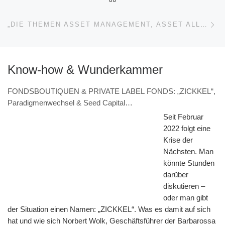
Nä
„DIE THEMEN ASSET MANAGEMENT, ASSET ALLOCATION UND DUE DILIGENCE WERDEN AUCH AUF INTERNATIONALER BÜHNE VON FAMILY OFFICES INTENSIV DISKUTIERT!“ (INTERVIEW – MARKUS HILL)
Know-how & Wunderkammer
FONDSBOUTIQUEN & PRIVATE LABEL FONDS: „ZICKKEL“,
Paradigmenwechsel & Seed Capital
(VERANSTALTUNGSHINWEIS 7.11. & Interview – Norbert
Seit Februar
Wolk, Barbarossa asset management)
2022 folgt eine
Krise der
Nächsten. Man
könnte Stunden
darüber
diskutieren –
oder man gibt
der Situation einen Namen: „ZICKKEL“. Was es damit auf sich
hat und wie sich Norbert Wolk, Geschäftsführer der Barbarossa