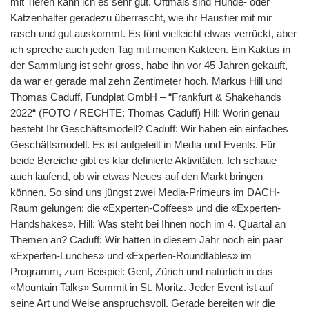
mit Tieren kann ich es sehr gut. Oftmals sind Hunde- oder
Katzenhalter geradezu überrascht, wie ihr Haustier mit mir
rasch und gut auskommt. Es tönt vielleicht etwas verrückt, aber
ich spreche auch jeden Tag mit meinen Kakteen. Ein Kaktus in
der Sammlung ist sehr gross, habe ihn vor 45 Jahren gekauft,
da war er gerade mal zehn Zentimeter hoch. Markus Hill und
Thomas Caduff, Fundplat GmbH – “Frankfurt & Shakehands
2022“ (FOTO / RECHTE: Thomas Caduff) Hill: Worin genau
besteht Ihr Geschäftsmodell? Caduff: Wir haben ein einfaches
Geschäftsmodell. Es ist aufgeteilt in Media und Events. Für
beide Bereiche gibt es klar definierte Aktivitäten. Ich schaue
auch laufend, ob wir etwas Neues auf den Markt bringen
können. So sind uns jüngst zwei Media-Primeurs im DACH-
Raum gelungen: die «Experten-Coffees» und die «Experten-
Handshakes». Hill: Was steht bei Ihnen noch im 4. Quartal an
Themen an? Caduff: Wir hatten in diesem Jahr noch ein paar
«Experten-Lunches» und «Experten-Roundtables» im
Programm, zum Beispiel: Genf, Zürich und natürlich in das
«Mountain Talks» Summit in St. Moritz. Jeder Event ist auf
seine Art und Weise anspruchsvoll. Gerade bereiten wir die