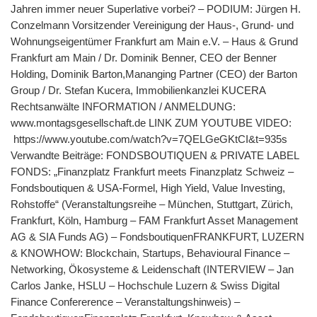
Jahren immer neuer Superlative vorbei? – PODIUM: Jürgen H.
Conzelmann Vorsitzender Vereinigung der Haus-, Grund- und
Wohnungseigentümer Frankfurt am Main e.V. – Haus & Grund
Frankfurt am Main / Dr. Dominik Benner, CEO der Benner
Holding, Dominik Barton,Mananging Partner (CEO) der Barton
Group / Dr. Stefan Kucera, Immobilienkanzlei KUCERA
Rechtsanwälte INFORMATION / ANMELDUNG:
www.montagsgesellschaft.de LINK ZUM YOUTUBE VIDEO:
https://www.youtube.com/watch?v=7QELGeGKtCI&t=935s
Verwandte Beiträge: FONDSBOUTIQUEN & PRIVATE LABEL
FONDS: „Finanzplatz Frankfurt meets Finanzplatz Schweiz –
Fondsboutiquen & USA-Formel, High Yield, Value Investing,
Rohstoffe“ (Veranstaltungsreihe – München, Stuttgart, Zürich,
Frankfurt, Köln, Hamburg – FAM Frankfurt Asset Management
AG & SIA Funds AG) – FondsboutiquenFRANKFURT, LUZERN
& KNOWHOW: Blockchain, Startups, Behavioural Finance –
Networking, Ökosysteme & Leidenschaft (INTERVIEW – Jan
Carlos Janke, HSLU – Hochschule Luzern & Swiss Digital
Finance Confererence – Veranstaltungshinweis) –