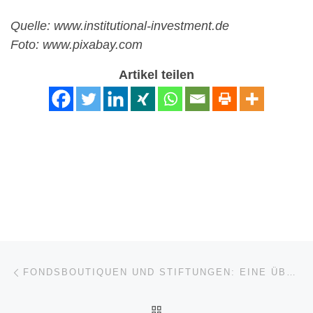
Quelle: www.institutional-investment.de
Foto: www.pixabay.com
Artikel teilen
Beitragsnavigation
Vorheriger Beitrag
FONDSBOUTIQUEN UND STIFTUNGEN: EINE ÜBERSICHT
ZURÜCK ZUR BEITRAGSL