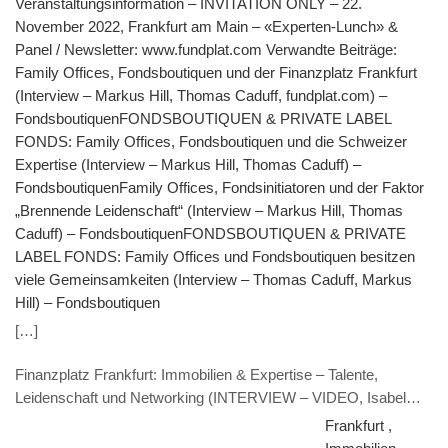
Veranstaltungsinformation – INVITATION ONLY – 22.
November 2022, Frankfurt am Main – «Experten-Lunch» &
Panel / Newsletter: www.fundplat.com Verwandte Beiträge:
Family Offices, Fonds­boutiquen und der Finanz­platz Frankfurt
(Interview – Markus Hill, Thomas Caduff, fundplat.com) –
FondsboutiquenFONDSBOUTIQUEN & PRIVATE LABEL
FONDS: Family Offices, Fonds­boutiquen und die Schweizer
Expertise (Interview – Markus Hill, Thomas Caduff) –
FondsboutiquenFamily Offices, Fonds­initia­toren und der Faktor
„Brennende Leiden­schaft“ (Interview – Markus Hill, Thomas
Caduff) – FondsboutiquenFONDSBOUTIQUEN & PRIVATE
LABEL FONDS: Family Offices und Fonds­boutiquen besitzen
viele Gemeinsamkeiten (Interview – Thomas Caduff, Markus
Hill) – Fondsboutiquen
[…]
Finanzplatz Frankfurt: Immobilien & Expertise – Talente,
Leidenschaft und Networking (INTERVIEW – VIDEO, Isabel
Tannenberg, KUCERA Rechtsanwälte & Veranstaltungshinweis
Frankfurt ,
„Aufziehende Gewitter in der Immobilienwirtschaft“ – 26.9.2022)