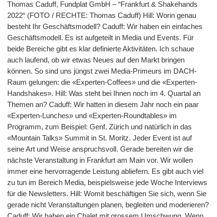
Thomas Caduff, Fundplat GmbH – “Frankfurt & Shakehands
2022“ (FOTO / RECHTE: Thomas Caduff) Hill: Worin genau
besteht Ihr Geschäftsmodell? Caduff: Wir haben ein einfaches
Geschäftsmodell. Es ist aufgeteilt in Media und Events. Für
beide Bereiche gibt es klar definierte Aktivitäten. Ich schaue
auch laufend, ob wir etwas Neues auf den Markt bringen
können. So sind uns jüngst zwei Media-Primeurs im DACH-
Raum gelungen: die «Experten-Coffees» und die «Experten-
Handshakes». Hill: Was steht bei Ihnen noch im 4. Quartal an
Themen an? Caduff: Wir hatten in diesem Jahr noch ein paar
«Experten-Lunches» und «Experten-Roundtables» im
Programm, zum Beispiel: Genf, Zürich und natürlich in das
«Mountain Talks» Summit in St. Moritz. Jeder Event ist auf
seine Art und Weise anspruchsvoll. Gerade bereiten wir die
nächste Veranstaltung in Frankfurt am Main vor. Wir wollen
immer eine hervorragende Leistung abliefern. Es gibt auch viel
zu tun im Bereich Media, beispielsweise jede Woche Interviews
für die Newsletters. Hill: Womit beschäftigen Sie sich, wenn Sie
gerade nicht Veranstaltungen planen, begleiten und moderieren?
Caduff: Wir haben ein Chalet mit grossem Umschwung. Wenn