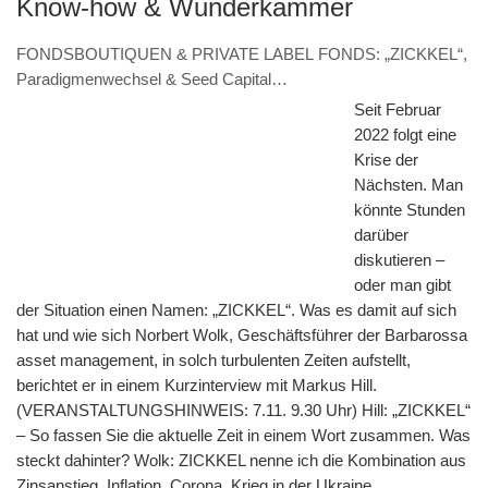
Know-how & Wunderkammer
FONDSBOUTIQUEN & PRIVATE LABEL FONDS: „ZICKKEL“,
Paradigmenwechsel & Seed Capital
(VERANSTALTUNGSHINWEIS 7.11. & Interview – Norbert
Seit Februar
Wolk, Barbarossa asset management)
2022 folgt eine
Krise der
Nächsten. Man
könnte Stunden
darüber
diskutieren –
oder man gibt
der Situation einen Namen: „ZICKKEL“. Was es damit auf sich
hat und wie sich Norbert Wolk, Geschäftsführer der Barbarossa
asset management, in solch turbulenten Zeiten aufstellt,
berichtet er in einem Kurzinterview mit Markus Hill.
(VERANSTALTUNGSHINWEIS: 7.11. 9.30 Uhr) Hill: „ZICKKEL“
– So fassen Sie die aktuelle Zeit in einem Wort zusammen. Was
steckt dahinter? Wolk: ZICKKEL nenne ich die Kombination aus
Zinsanstieg, Inflation, Corona, Krieg in der Ukraine,