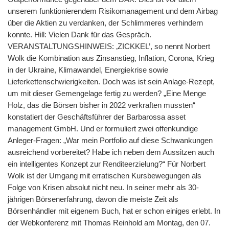
unserem funktionierendem Risikomanagement und dem Airbag
über die Aktien zu verdanken, der Schlimmeres verhindern
konnte. Hill: Vielen Dank für das Gespräch.
VERANSTALTUNGSHINWEIS: ‚ZICKKEL’, so nennt Norbert
Wolk die Kombination aus Zinsanstieg, Inflation, Corona, Krieg
in der Ukraine, Klimawandel, Energiekrise sowie
Lieferkettenschwierigkeiten. Doch was ist sein Anlage-Rezept,
um mit dieser Gemengelage fertig zu werden? „Eine Menge
Holz, das die Börsen bisher in 2022 verkraften mussten“
konstatiert der Geschäftsführer der Barbarossa asset
management GmbH. Und er formuliert zwei offenkundige
Anleger-Fragen: „War mein Portfolio auf diese Schwankungen
ausreichend vorbereitet? Habe ich neben dem Aussitzen auch
ein intelligentes Konzept zur Renditeerzielung?“ Für Norbert
Wolk ist der Umgang mit erratischen Kursbewegungen als
Folge von Krisen absolut nicht neu. In seiner mehr als 30-
jährigen Börsenerfahrung, davon die meiste Zeit als
Börsenhändler mit eigenem Buch, hat er schon einiges erlebt. In
der Webkonferenz mit Thomas Reinhold am Montag, den 07.