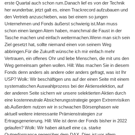
erste Quartal auch schon rum.Danach lief es von der Technik
her wunderbar, jetzt galt es, einen Trackrecord aufzubauen und
den Vertrieb anzuschieben, was bei einem so jungen
Unternehmen und Fonds äußerst schwierig ist.Man muss
schon einen langen Atem haben, manchmal die Faust in der
Tasche machen und einfach weitermachen.Wenn man sich sein
Ziel gesetzt hat, sollte niemand einen von seinem Weg
abbringen.Für die Zukunft wünsche ich mir einfach mehr
Vertrauen, ein offenes Ohr und liebe Menschen, die mit uns den
Weg gemeinsam gehen wollen. Hill: Was machen Sie in diesem
Fonds denn anders als andere oder anders gefragt, was ist Ihr
USP? Wolk: Wir beschäftigen uns auf der einen Seite mit einem
systematischen Auswahlprozess bei der Aktienselektion, auf
der anderen Seite sichern wir unsere selektierten Aktien durch
eine kostenneutrale Absicherungsstrategie gegen Extremrisiken
ab.Außerdem nutzen wir in schwachen Börsenphasen wie
aktuell weitere interessante Prämienstrategien zur
Ertragsgenerierung. Hill: Wie ist denn der Fonds bisher in 2022
gelaufen? Wolk: Wir haben aktuell eine ca. starke
Outperformance gegenüber dem DAX. Dies ist vor allem