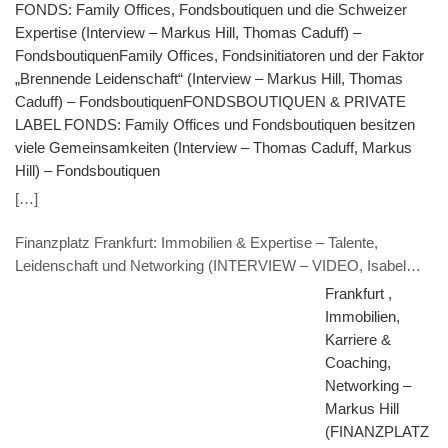
FONDS: Family Offices, Fonds­boutiquen und die Schweizer
Expertise (Interview – Markus Hill, Thomas Caduff) –
FondsboutiquenFamily Offices, Fonds­initia­toren und der Faktor
„Brennende Leiden­schaft“ (Interview – Markus Hill, Thomas
Caduff) – FondsboutiquenFONDSBOUTIQUEN & PRIVATE
LABEL FONDS: Family Offices und Fonds­boutiquen besitzen
viele Gemeinsamkeiten (Interview – Thomas Caduff, Markus
Hill) – Fondsboutiquen
[…]
Finanzplatz Frankfurt: Immobilien & Expertise – Talente,
Leidenschaft und Networking (INTERVIEW – VIDEO, Isabel
Tannenberg, KUCERA Rechtsanwälte & Veranstaltungshinweis
Frankfurt ,
„Aufziehende Gewitter in der Immobilienwirtschaft“ – 26.9.2022)
Immobilien,
Karriere &
Coaching,
Networking –
Markus Hill
(FINANZPLATZ