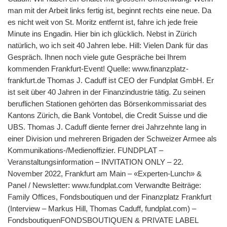
man mit der Arbeit links fertig ist, beginnt rechts eine neue. Da
es nicht weit von St. Moritz entfernt ist, fahre ich jede freie
Minute ins Engadin. Hier bin ich glücklich. Nebst in Zürich
natürlich, wo ich seit 40 Jahren lebe. Hill: Vielen Dank für das
Gespräch. Ihnen noch viele gute Gespräche bei Ihrem
kommenden Frankfurt-Event! Quelle: www.finanzplatz-
frankfurt.de Thomas J. Caduff ist CEO der Fundplat GmbH. Er
ist seit über 40 Jahren in der Finanzindustrie tätig. Zu seinen
beruflichen Stationen gehörten das Börsenkommissariat des
Kantons Zürich, die Bank Vontobel, die Credit Suisse und die
UBS. Thomas J. Caduff diente ferner drei Jahrzehnte lang in
einer Division und mehreren Brigaden der Schweizer Armee als
Kommunikations-/​Medienoffizier. FUNDPLAT –
Veranstaltungsinformation – INVITATION ONLY – 22.
November 2022, Frankfurt am Main – «Experten-Lunch» &
Panel / Newsletter: www.fundplat.com Verwandte Beiträge:
Family Offices, Fonds­boutiquen und der Finanz­platz Frankfurt
(Interview – Markus Hill, Thomas Caduff, fundplat.com) –
FondsboutiquenFONDSBOUTIQUEN & PRIVATE LABEL