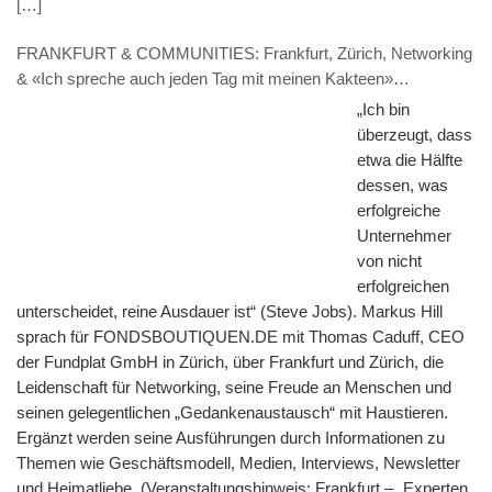
[…]
FRANKFURT & COMMUNITIES: Frankfurt, Zürich, Networking
& «Ich spreche auch jeden Tag mit meinen Kakteen»
(INTERVIEW – Thomas Caduff, FUNDPLAT.COM)
„Ich bin
überzeugt, dass
etwa die Hälfte
dessen, was
erfolgreiche
Unternehmer
von nicht
erfolgreichen
unterscheidet, reine Ausdauer ist“ (Steve Jobs). Markus Hill
sprach für FONDSBOUTIQUEN.DE mit Thomas Caduff, CEO
der Fundplat GmbH in Zürich, über Frankfurt und Zürich, die
Leidenschaft für Networking, seine Freude an Menschen und
seinen gelegentlichen „Gedankenaustausch“ mit Haustieren.
Ergänzt werden seine Ausführungen durch Informationen zu
Themen wie Geschäftsmodell, Medien, Interviews, Newsletter
und Heimatliebe. (Veranstaltungshinweis: Frankfurt – „Experten