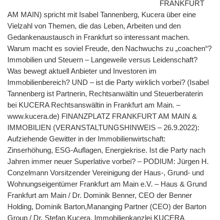
FRANKFURT
AM MAIN) spricht mit Isabel Tannenberg, Kucera über eine
Vielzahl von Themen, die das Leben, Arbeiten und den
Gedankenaustausch in Frankfurt so interessant machen.
Warum macht es soviel Freude, den Nachwuchs zu „coachen“?
Immobilien und Steuern – Langeweile versus Leidenschaft?
Was bewegt aktuell Anbieter und Investoren im
Immobilienbereich? UND – ist die Party wirklich vorbei? (Isabel
Tannenberg ist Partnerin, Rechtsanwältin und Steuerberaterin
bei KUCERA Rechtsanswältin in Frankfurt am Main. –
www.kucera.de) FINANZPLATZ FRANKFURT AM MAIN &
IMMOBILIEN (VERANSTALTUNGSHINWEIS – 26.9.2022):
Aufziehende Gewitter in der Immobilienwirtschaft:
Zinserhöhung, ESG-Auflagen, Energiekrise. Ist die Party nach
Jahren immer neuer Superlative vorbei? – PODIUM: Jürgen H.
Conzelmann Vorsitzender Vereinigung der Haus-, Grund- und
Wohnungseigentümer Frankfurt am Main e.V. – Haus & Grund
Frankfurt am Main / Dr. Dominik Benner, CEO der Benner
Holding, Dominik Barton,Mananging Partner (CEO) der Barton
Group / Dr. Stefan Kucera, Immobilienkanzlei KUCERA