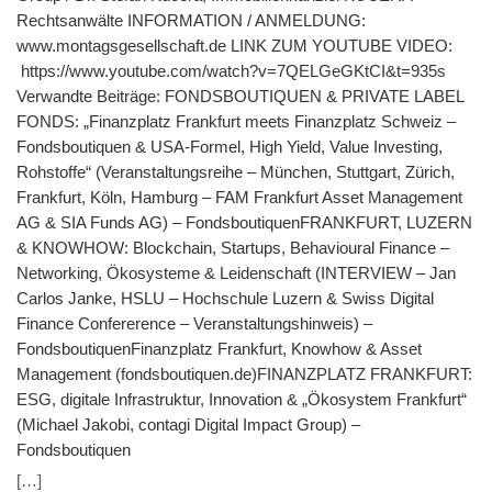
Rechtsanwälte INFORMATION / ANMELDUNG:
www.montagsgesellschaft.de LINK ZUM YOUTUBE VIDEO:
https://www.youtube.com/watch?v=7QELGeGKtCI&t=935s
Verwandte Beiträge: FONDSBOUTIQUEN & PRIVATE LABEL
FONDS: „Finanzplatz Frankfurt meets Finanzplatz Schweiz –
Fondsboutiquen & USA-Formel, High Yield, Value Investing,
Rohstoffe“ (Veranstaltungsreihe – München, Stuttgart, Zürich,
Frankfurt, Köln, Hamburg – FAM Frankfurt Asset Management
AG & SIA Funds AG) – FondsboutiquenFRANKFURT, LUZERN
& KNOWHOW: Blockchain, Startups, Behavioural Finance –
Networking, Ökosysteme & Leidenschaft (INTERVIEW – Jan
Carlos Janke, HSLU – Hochschule Luzern & Swiss Digital
Finance Confererence – Veranstaltungshinweis) –
FondsboutiquenFinanzplatz Frankfurt, Knowhow & Asset
Management (fondsboutiquen.de)FINANZPLATZ FRANKFURT:
ESG, digitale Infrastruktur, Innovation & „Ökosystem Frankfurt“
(Michael Jakobi, contagi Digital Impact Group) –
Fondsboutiquen
[…]