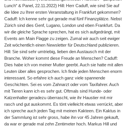
Lunch“ & Panel, 22.11.2022) Hill: Herr Caduff, wie sind Sie auf
die Idee zu Ihrer ersten Veranstaltung in Frankfurt gekommen?
Caduff: Ich kenne sehr gut gerade mal fünf Finanzplätze. Nebst
Zürich sind dies Genf, Lugano, London und eben Frankfurt. Da
wir die gleiche Sprache sprechen, hat es sich aufgedrängt, mit
Events am Main Flagge zu zeigen. Zumal wir auch seit ewiger
Zeit wöchentlich einen Newsletter für Deutschland publizieren.
Hill: Sie sind sehr umtriebig, lieben den Austausch mit der
Branche. Woher kommt diese Freude an Menschen? Caduff:
Dies habe ich von meiner Mutter geerbt. Auch sie hatte mit allen
Leuten über alles gesprochen. Ich finde jeden Menschen enorm
interessant. So erfahre ich auch ganz viele spannende
Geschichten. Sei es vom Zahnarzt oder vom Taxifahrer. Auch
mit Tieren kann ich es sehr gut. Oftmals sind Hunde- oder
Katzenhalter geradezu überrascht, wie ihr Haustier mit mir
rasch und gut auskommt. Es tönt vielleicht etwas verrückt, aber
ich spreche auch jeden Tag mit meinen Kakteen. Ein Kaktus in
der Sammlung ist sehr gross, habe ihn vor 45 Jahren gekauft,
da war er gerade mal zehn Zentimeter hoch. Markus Hill und