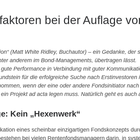
faktoren bei der Auflage v
on“ (Matt White Ridley, Buchautor) – ein Gedanke, der s
nter anderem im Bond-Managements, übertragen lässt.
 gute Performance in Verbindung mit guter Kommunikation
ndstein für die erfolgreiche Suche nach Erstinvestoren
nommen, wenn der eine oder andere Fondsinitiator nach 
 ein Projekt ad acta legen muss. Natürlich geht es auch 
ge: Kein „Hexenwerk“
fikation eines scheinbar einzigartigen Fondskonzepts dur
 bestehen bei vielen Rentenfondsmanagern darin, in sys