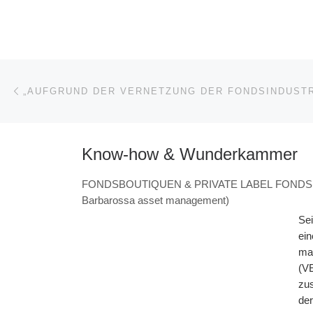
Beitragsnavigation
Vorheriger Beitrag
Know-how & Wunderkammer
FONDSBOUTIQUEN & PRIVATE LABEL FONDS: „ZIC
Barbarossa asset management)
Sei
ein
man
(V
zus
der