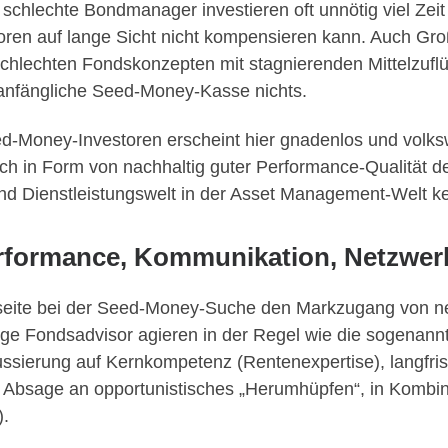
 schlechte Bondmanager investieren oft unnötig viel Zeit
ren auf lange Sicht nicht kompensieren kann. Auch Gr
hlechten Fondskonzepten mit stagnierenden Mittelzufl
ie anfängliche Seed-Money-Kasse nichts.
eed-Money-Investoren erscheint hier gnadenlos und volks
ich in Form von nachhaltig guter Performance-Qualität d
nd Dienstleistungswelt in der Asset Management-Welt k
erformance, Kommunikation, Netzwer
renseite bei der Seed-Money-Suche den Markzugang von 
ige Fondsadvisor agieren in der Regel wie die sogenan
ssierung auf Kernkompetenz (Rentenexpertise), langfris
 Absage an opportunistisches „Herumhüpfen“, in Kombina
).