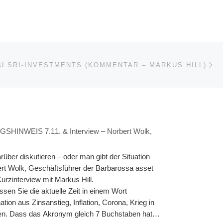
Nä
ISTE
U SRI-INVESTMENTS (KOMMENTAR – MARKUS HILL)
NWEIS 7.11. & Interview – Norbert Wolk,
über diskutieren – oder man gibt der Situation
rt Wolk, Geschäftsführer der Barbarossa asset
Kurzinterview mit Markus Hill.
n Sie die aktuelle Zeit in einem Wort
n aus Zinsanstieg, Inflation, Corona, Krieg in
iten. Dass das Akronym gleich 7 Buchstaben hat