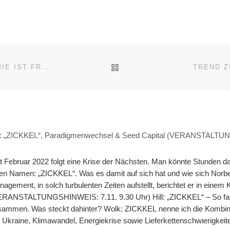
ZURÜCK ZUR BEITRAGSL
„AUFGRUND DER VERNETZUNG DER FONDSINDUSTRIE IST FRANKFURT EIN IDEALER ORT, UM SICH DEM THEMA INSTITUTIONELLE INVESTOREN IN DEUTSCHLAND ZU NÄHERN“ (INTERVIEW – MARKUS HILL)
TREND Z
KKEL“, Paradigmenwechsel & Seed Capital (VERANSTALTUNGSHI
t Februar 2022 folgt eine Krise der Nächsten. Man könnte Stunden dar
en Namen: „ZICKKEL“. Was es damit auf sich hat und wie sich Norbe
agement, in solch turbulenten Zeiten aufstellt, berichtet er in einem 
ERANSTALTUNGSHINWEIS: 7.11. 9.30 Uhr) Hill: „ZICKKEL“ – So fasse
ammen. Was steckt dahinter? Wolk: ZICKKEL nenne ich die Kombinatio
 Ukraine, Klimawandel, Energiekrise sowie Lieferkettenschwierigke