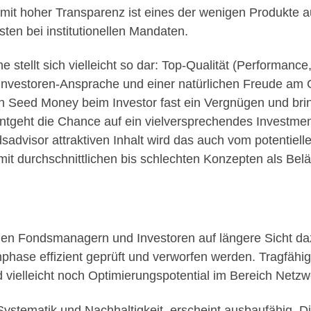
mit hoher Transparenz ist eines der wenigen Produkte a
en bei institutionellen Mandaten.
tellt sich vielleicht so dar: Top-Qualität (Performance
tinvestoren-Ansprache und einer natürlichen Freude a
ach Seed Money beim Investor fast ein Vergnügen und br
ntgeht die Chance auf ein vielversprechendes Investmen
dsadvisor attraktiven Inhalt wird das auch vom potentie
mit durchschnittlichen bis schlechten Konzepten als Bel
ischen Fondsmanagern und Investoren auf längere Sicht da
phase effizient geprüft und verworfen werden. Tragfähi
nd vielleicht noch Optimierungspotential im Bereich Net
ystematik und Nachhaltigkeit, erscheint ausbaufähig. D