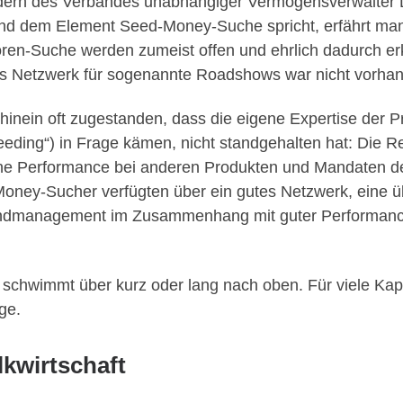
edern des Verbandes unabhängiger Vermögensverwalter 
nd dem Element Seed-Money-Suche spricht, erfährt man 
toren-Suche werden zumeist offen und ehrlich dadurch erk
Das Netzwerk für sogenannte Roadshows war nicht vorha
inein oft zugestanden, dass die eigene Expertise der Pr
Seeding“) in Frage kämen, nicht standgehalten hat: Die R
e Performance bei anderen Produkten und Mandaten des 
Money-Sucher verfügten über ein gutes Netzwerk, eine 
 Bondmanagement im Zusammenhang mit guter Performanc
chwimmt über kurz oder lang nach oben. Für viele Kapit
ge.
kwirtschaft