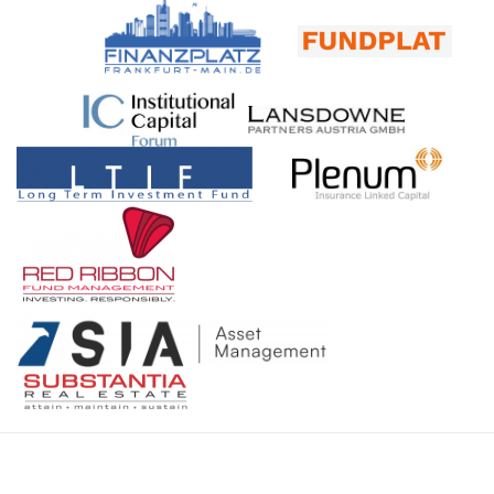
Fondsboutiquen & USA-Formel, High Yield, Value Investing,
Wolk ist der Umgang mit erratischen Kursbewegungen als
zu tun im Bereich Media, beispielsweise jede Woche Interviews
Rohstoffe“ (Veranstaltungsreihe – München, Stuttgart, Zürich,
Folge von Krisen absolut nicht neu. In seiner mehr als 30-
für die Newsletters. Hill: Womit beschäftigen Sie sich, wenn Sie
Frankfurt, Köln, Hamburg – FAM Frankfurt Asset Management
jährigen Börsenerfahrung, davon die meiste Zeit als
gerade nicht Veranstaltungen planen, begleiten und moderieren?
AG & SIA Funds AG) – FondsboutiquenFRANKFURT, LUZERN
Börsenhändler mit eigenem Buch, hat er schon einiges erlebt. In
Caduff: Wir haben ein Chalet mit grossem Umschwung. Wenn
& KNOWHOW: Blockchain, Startups, Behavioural Finance –
der Webkonferenz mit Thomas Reinhold am Montag, den 07.
man mit der Arbeit links fertig ist, beginnt rechts eine neue. Da
Networking, Ökosysteme & Leidenschaft (INTERVIEW – Jan
November 2022 von 09.30 Uhr bis 10.30 Uhr, will er den Gästen
es nicht weit von St. Moritz entfernt ist, fahre ich jede freie
Carlos Janke, HSLU – Hochschule Luzern & Swiss Digital
vermitteln, wie man bereits im Januar 2022 mit einem
Minute ins Engadin. Hier bin ich glücklich. Nebst in Zürich
Finance Confererence – Veranstaltungshinweis) –
vorausschauenden Risikomanagement Extremrisiken
natürlich, wo ich seit 40 Jahren lebe. Hill: Vielen Dank für das
FondsboutiquenFinanzplatz Frankfurt, Knowhow & Asset
vorbeugen- und auf der anderen Seite einen positiven Beitrag
Gespräch. Ihnen noch viele gute Gespräche bei Ihrem
Management (fondsboutiquen.de)FINANZPLATZ FRANKFURT:
zur Renditeerzielung erwirtschaften konnte. Dies illustriert er mit
kommenden Frankfurt-Event! Quelle: www.finanzplatz-
ESG, digitale Infrastruktur, Innovation & „Ökosystem Frankfurt“
praktischen Beispielen aus dem von ihm beratenen Fonds. Sie
frankfurt.de Thomas J. Caduff ist CEO der Fundplat GmbH. Er
(Michael Jakobi, contagi Digital Impact Group) –
möchten an dieser Veranstaltung teilnehmen? Sehr gern,
ist seit über 40 Jahren in der Finanzindustrie tätig. Zu seinen
Fondsboutiquen
melden Sie sich bitte direkt hier an. Sie werden dann pünktlich
beruflichen Stationen gehörten das Börsenkommissariat des
zu Konferenzbeginn am 07.11.2022 angerufen. Die
Kantons Zürich, die Bank Vontobel, die Credit Suisse und die
Anmeldedaten für die Bildschirmpräsentation erhalten Sie
UBS. Thomas J. Caduff diente ferner drei Jahrzehnte lang in
unmittelbar nach Eingang Ihrer Registrierung. Veranstaltung
einer Division und mehreren Brigaden der Schweizer Armee als
vom Donner & Reuschel Vermögensverwalter-Hub
Kommunikations-/​Medienoffizier. FUNDPLAT –
www.barbarossa-am.de Verwandte Beiträge: Mögliche
Veranstaltungsinformation – INVITATION ONLY – 22.
Stolpersteine bei der Fondsauflage eines Startups
November 2022, Frankfurt am Main – «Experten-Lunch» &
(„Impressionen“ – Norbert Wolk, Barbarossa Asset