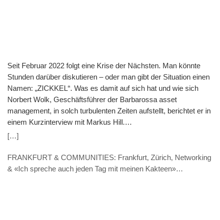
Seit Februar 2022 folgt eine Krise der Nächsten. Man könnte
Stunden darüber diskutieren – oder man gibt der Situation einen
Namen: „ZICKKEL“. Was es damit auf sich hat und wie sich
Norbert Wolk, Geschäftsführer der Barbarossa asset
management, in solch turbulenten Zeiten aufstellt, berichtet er in
einem Kurzinterview mit Markus Hill.
(VERANSTALTUNGSHINWEIS: 7.11. 9.30 Uhr) Hill: „ZICKKEL“
[…]
– So fassen Sie die aktuelle Zeit in einem Wort zusammen. Was
steckt dahinter? Wolk: ZICKKEL nenne ich die Kombination aus
FRANKFURT & COMMUNITIES: Frankfurt, Zürich, Networking
Zinsanstieg, Inflation, Corona, Krieg in der Ukraine,
& «Ich spreche auch jeden Tag mit meinen Kakteen»
Klimawandel, Energiekrise sowie Lieferkettenschwierigkeiten.
(INTERVIEW – Thomas Caduff, FUNDPLAT.COM)
Dass das Akronym gleich 7 Buchstaben hat zeigt denke ich auf
einen Blick, dass wir in einer politischen wie wirtschaftlichen
Umbruchphase stecken. Mit solch einem Paradigmenwechsel