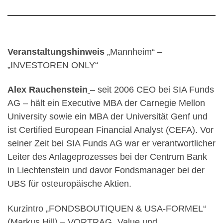
Veranstaltungshinweis
„Mannheim“ –
„INVESTOREN ONLY“
Alex Rauchenstein
– seit 2006 CEO bei SIA Funds
AG – hält ein Execu­tive MBA der Carnegie Mellon
Univer­sity sowie ein MBA der Univer­sität Genf und
ist Certified European Financial Analyst (CEFA). Vor
seiner Zeit bei SIA Funds AG war er verant­wort­licher
Leiter des Anlage­pro­zesses bei der Centrum Bank
in Liechtenstein und davor Fonds­manager bei der
UBS für ost­euro­päische Aktien.
Kurzintro „FONDSBOUTIQUEN & USA-FORMEL“
(Markus Hill) – VORTRAG „Value und