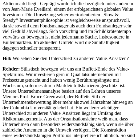
Aktienmarkt liegt. Geprägt wurde ich diesbezüglich unter anderem
von Jean-Marie Eveillard, einem der erfolgreichsten globalen Value
Investoren. Die Umsetzung seiner wertorientierten „Slow &
Steady“-Investmentphilosophie ist vergleichsweise anspruchsvoll,
da sie sowohl dem Fondsmanager als auch dem Fondsanleger sehr
viel Geduld abverlangt. Sich vorsichtig und im Schildkrötentempo
vorwärts zu bewegen ist nicht jedermanns Sache, insbesondere in
Bullenmärkten. Im aktuellen Umfeld wird die Sinnhaftigkeit
dagegen schneller transparent.
Hill:
Wo sehen Sie den Unterschied zu anderen Value-Ansätzen?
Rehder:
Stilistisch bewegen wir uns am Buffett-Ende des Value-
Spektrums. Wir investieren gern in Qualitätsunternehmen mit
Preissetzungsmacht und haben wenig Berührungsängste mit
Wachstum, sofern es durch Markteintrittsbarrieren geschützt ist.
Unsere Unternehmensanalyse basiert auf den Lehren unseres
Mentors Prof. Bruce Greenwald, der Buffetts Stil der
Unternehmensbewertung über mehr als zwei Jahrzehnte hinweg an
der Columbia Universität gelehrt hat. Ein weiterer wichtiger
Unterschied zu anderen Value-Ansätzen liegt im Umfang des
Risikomanagements. Aus der Organisationslehre weiß man, dass
Unternehmen dann besonders widerstandsfähig sind, wenn sie über
zahlreiche Antennen in die Umwelt verfügen. Die Konstruktion
eines widerstandsfähigen Portfolios interpretiere ich ähnlich. So sind