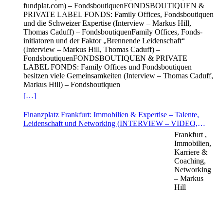
fundplat.com) – FondsboutiquenFONDSBOUTIQUEN &
PRIVATE LABEL FONDS: Family Offices, Fonds­boutiquen
und die Schweizer Expertise (Interview – Markus Hill,
Thomas Caduff) – FondsboutiquenFamily Offices, Fonds­
initia­toren und der Faktor „Brennende Leiden­schaft“
(Interview – Markus Hill, Thomas Caduff) –
FondsboutiquenFONDSBOUTIQUEN & PRIVATE
LABEL FONDS: Family Offices und Fonds­boutiquen
besitzen viele Gemeinsamkeiten (Interview – Thomas Caduff,
Markus Hill) – Fondsboutiquen
[…]
Finanzplatz Frankfurt: Immobilien & Expertise – Talente,
Leidenschaft und Networking (INTERVIEW – VIDEO,
Isabel Tannenberg, KUCERA Rechtsanwälte &
Frankfurt ,
Veranstaltungshinweis „Aufziehende Gewitter in der
Immobilien,
Immobilienwirtschaft“ – 26.9.2022)
Karriere &
Coaching,
Networking
– Markus
Hill