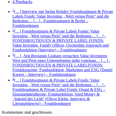
4 Pingbacks
1
[…] Interview mit Stefan Rehder: Fondsboutiquen & Private
Labels Fonds: Value Investing, „Wert versus Preis“ und die
Bedeutun… […]
- Fondsboutiquen & Berlin –
Fondsboutiquen
2
[…] Fondsboutiquen & Private Labels Fonds: Value
Investing, „Wert versus Preis“ und die Bedeutun… […]
-
FONDSBOUTIQUEN & PRIVATE LABEL FONDS:
Value Investing, Family Offices, Ownership Approach und
Fondsselektion (Interview) – Fondsboutiquen
3
[…] „Seit Benjamin Graham versuchen Value Investoren
Wert und Preis eines Unternehmens strikt voneinan… […]
-
FONDSBOUTIQUEN & PRIVATE LABELFONDS:
Fondskonzepte, Fondsselektion, Marketing und ESG (Daniel
Knoerr – Interview) – Fondsboutiquen
4
[…] Fondsboutiquen & Private Labels Fonds: Value
Investing, „Wert versus Preis“ und die Bedeutun… […]
-
Fondsboutiquen & Private Label Fonds: Quant & ESG –
Singularitätentheorie, Fondsselektion, Seed Money &
„Spiegel des Licht“ (Oliver Klehn, Interview &
Literaturhinweis) – Fondsboutiquen
Kommentare sind geschlossen.