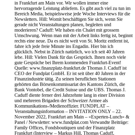
in Frankfurt am Main vor. Wir wollen immer eine
hervorragende Leistung abliefern. Es gibt auch viel zu tun im
Bereich Media, beispielsweise jede Woche Interviews für die
Newsletters. Hill: Womit beschäftigen Sie sich, wenn Sie
gerade nicht Veranstaltungen planen, begleiten und
moderieren? Caduff: Wir haben ein Chalet mit grossem
Umschwung. Wenn man mit der Arbeit links fertig ist, beginnt
rechts eine neue. Da es nicht weit von St. Moritz entfernt ist,
fahre ich jede freie Minute ins Engadin. Hier bin ich
glücklich. Nebst in Zürich natürlich, wo ich seit 40 Jahren
lebe. Hill: Vielen Dank für das Gespräch. Ihnen noch viele
gute Gespräche bei Ihrem kommenden Frankfurt-Event!
Quelle: www.finanzplatz-frankfurt.de Thomas J. Caduff ist
CEO der Fundplat GmbH. Er ist seit über 40 Jahren in der
Finanzindustrie tätig. Zu seinen beruflichen Stationen
gehörten das Börsenkommissariat des Kantons Zürich, die
Bank Vontobel, die Credit Suisse und die UBS. Thomas J.
Caduff diente ferner drei Jahrzehnte lang in einer Division
und mehreren Brigaden der Schweizer Armee als
Kommunikations-/​Medienoffizier. FUNDPLAT –
Veranstaltungsinformation – INVITATION ONLY – 22.
November 2022, Frankfurt am Main – «Experten-Lunch» &
Panel / Newsletter: www.fundplat.com Verwandte Beiträge:
Family Offices, Fonds­boutiquen und der Finanz­platz
Frankfurt (Interview – Markus Hill, Thomas Caduff,