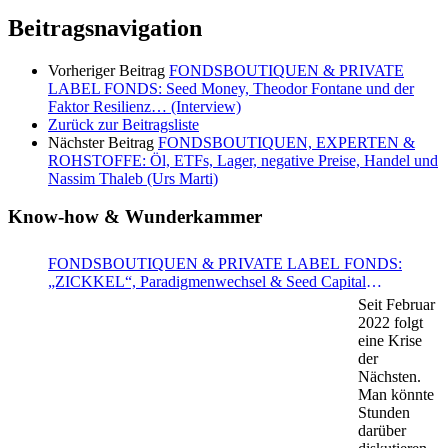
Beitragsnavigation
Vorheriger Beitrag
FONDSBOUTIQUEN & PRIVATE
LABEL FONDS: Seed Money, Theodor Fontane und der
Faktor Resilienz… (Interview)
Zurück zur Beitragsliste
Nächster Beitrag
FONDSBOUTIQUEN, EXPERTEN &
ROHSTOFFE: Öl, ETFs, Lager, negative Preise, Handel und
Nassim Thaleb (Urs Marti)
Know-how & Wunderkammer
FONDSBOUTIQUEN & PRIVATE LABEL FONDS:
„ZICKKEL“, Paradigmenwechsel & Seed Capital
(VERANSTALTUNGSHINWEIS 7.11. & Interview –
Seit Februar
Norbert Wolk, Barbarossa asset management)
2022 folgt
eine Krise
der
Nächsten.
Man könnte
Stunden
darüber