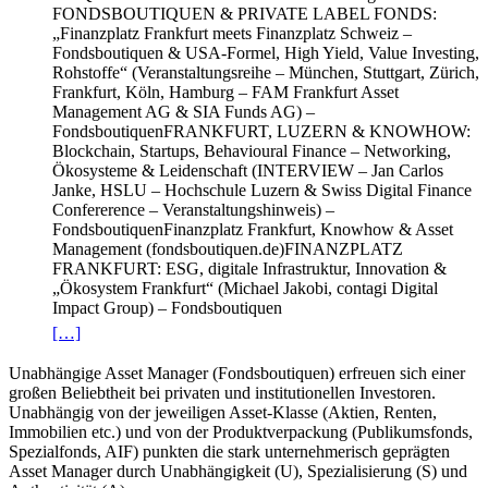
FONDSBOUTIQUEN & PRIVATE LABEL FONDS:
„Finanzplatz Frankfurt meets Finanzplatz Schweiz –
Fondsboutiquen & USA-Formel, High Yield, Value Investing,
Rohstoffe“ (Veranstaltungsreihe – München, Stuttgart, Zürich,
Frankfurt, Köln, Hamburg – FAM Frankfurt Asset
Management AG & SIA Funds AG) –
FondsboutiquenFRANKFURT, LUZERN & KNOWHOW:
Blockchain, Startups, Behavioural Finance – Networking,
Ökosysteme & Leidenschaft (INTERVIEW – Jan Carlos
Janke, HSLU – Hochschule Luzern & Swiss Digital Finance
Confererence – Veranstaltungshinweis) –
FondsboutiquenFinanzplatz Frankfurt, Knowhow & Asset
Management (fondsboutiquen.de)FINANZPLATZ
FRANKFURT: ESG, digitale Infrastruktur, Innovation &
„Ökosystem Frankfurt“ (Michael Jakobi, contagi Digital
Impact Group) – Fondsboutiquen
[…]
Unabhängige Asset Manager (Fondsboutiquen) erfreuen sich einer
großen Beliebtheit bei privaten und institutionellen Investoren.
Unabhängig von der jeweiligen Asset-Klasse (Aktien, Renten,
Immobilien etc.) und von der Produktverpackung (Publikumsfonds,
Spezialfonds, AIF) punkten die stark unternehmerisch geprägten
Asset Manager durch Unabhängigkeit (U), Spezialisierung (S) und