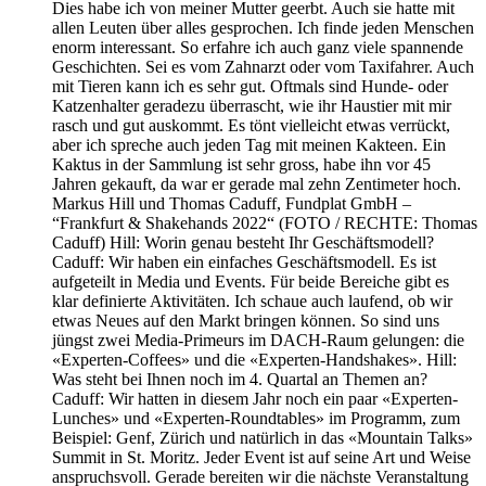
Dies habe ich von meiner Mutter geerbt. Auch sie hatte mit
allen Leuten über alles gesprochen. Ich finde jeden Menschen
enorm interessant. So erfahre ich auch ganz viele spannende
Geschichten. Sei es vom Zahnarzt oder vom Taxifahrer. Auch
mit Tieren kann ich es sehr gut. Oftmals sind Hunde- oder
Katzenhalter geradezu überrascht, wie ihr Haustier mit mir
rasch und gut auskommt. Es tönt vielleicht etwas verrückt,
aber ich spreche auch jeden Tag mit meinen Kakteen. Ein
Kaktus in der Sammlung ist sehr gross, habe ihn vor 45
Jahren gekauft, da war er gerade mal zehn Zentimeter hoch.
Markus Hill und Thomas Caduff, Fundplat GmbH –
“Frankfurt & Shakehands 2022“ (FOTO / RECHTE: Thomas
Caduff) Hill: Worin genau besteht Ihr Geschäftsmodell?
Caduff: Wir haben ein einfaches Geschäftsmodell. Es ist
aufgeteilt in Media und Events. Für beide Bereiche gibt es
klar definierte Aktivitäten. Ich schaue auch laufend, ob wir
etwas Neues auf den Markt bringen können. So sind uns
jüngst zwei Media-Primeurs im DACH-Raum gelungen: die
«Experten-Coffees» und die «Experten-Handshakes». Hill:
Was steht bei Ihnen noch im 4. Quartal an Themen an?
Caduff: Wir hatten in diesem Jahr noch ein paar «Experten-
Lunches» und «Experten-Roundtables» im Programm, zum
Beispiel: Genf, Zürich und natürlich in das «Mountain Talks»
Summit in St. Moritz. Jeder Event ist auf seine Art und Weise
anspruchsvoll. Gerade bereiten wir die nächste Veranstaltung