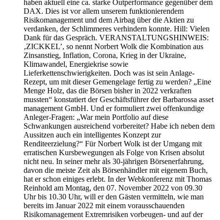
haben aktuell eine ca. starke Outperformance gegenüber dem
DAX. Dies ist vor allem unserem funktionierendem
Risikomanagement und dem Airbag über die Aktien zu
verdanken, der Schlimmeres verhindern konnte. Hill: Vielen
Dank für das Gespräch. VERANSTALTUNGSHINWEIS:
‚ZICKKEL’, so nennt Norbert Wolk die Kombination aus
Zinsanstieg, Inflation, Corona, Krieg in der Ukraine,
Klimawandel, Energiekrise sowie
Lieferkettenschwierigkeiten. Doch was ist sein Anlage-
Rezept, um mit dieser Gemengelage fertig zu werden? „Eine
Menge Holz, das die Börsen bisher in 2022 verkraften
mussten“ konstatiert der Geschäftsführer der Barbarossa asset
management GmbH. Und er formuliert zwei offenkundige
Anleger-Fragen: „War mein Portfolio auf diese
Schwankungen ausreichend vorbereitet? Habe ich neben dem
Aussitzen auch ein intelligentes Konzept zur
Renditeerzielung?“ Für Norbert Wolk ist der Umgang mit
erratischen Kursbewegungen als Folge von Krisen absolut
nicht neu. In seiner mehr als 30-jährigen Börsenerfahrung,
davon die meiste Zeit als Börsenhändler mit eigenem Buch,
hat er schon einiges erlebt. In der Webkonferenz mit Thomas
Reinhold am Montag, den 07. November 2022 von 09.30
Uhr bis 10.30 Uhr, will er den Gästen vermitteln, wie man
bereits im Januar 2022 mit einem vorausschauenden
Risikomanagement Extremrisiken vorbeugen- und auf der