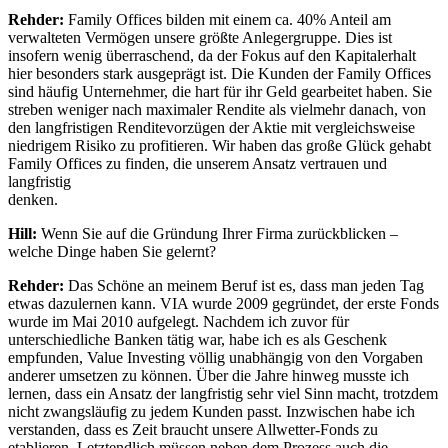
Rehder:
Family Offices bilden mit einem ca. 40% Anteil am
verwalteten Vermögen unsere größte Anlegergruppe. Dies ist
insofern wenig überraschend, da der Fokus auf den Kapitalerhalt
hier besonders stark ausgeprägt ist. Die Kunden der Family Offices
sind häufig Unternehmer, die hart für ihr Geld gearbeitet haben. Sie
streben weniger nach maximaler Rendite als vielmehr danach, von
den langfristigen Renditevorzügen der Aktie mit vergleichsweise
niedrigem Risiko zu profitieren. Wir haben das große Glück gehabt
Family Offices zu finden, die unserem Ansatz vertrauen und
langfristig
denke
Hill:
Wenn Sie auf die Gründung Ihrer Firma zurückblicken –
welche Dinge haben Sie gelernt?
Rehder:
Das Schöne an meinem Beruf ist es, dass man jeden Tag
etwas dazulernen kann. VIA wurde 2009 gegründet, der erste Fonds
wurde im Mai 2010 aufgelegt. Nachdem ich zuvor für
unterschiedliche Banken tätig war, habe ich es als Geschenk
empfunden, Value Investing völlig unabhängig von den Vorgaben
anderer umsetzen zu können. Über die Jahre hinweg musste ich
lernen, dass ein Ansatz der langfristig sehr viel Sinn macht, trotzdem
nicht zwangsläufig zu jedem Kunden passt. Inzwischen habe ich
verstanden, dass es Zeit braucht unsere Allwetter-Fonds zu
etablieren. Letztendlich müssen neben dem Prozess auch die