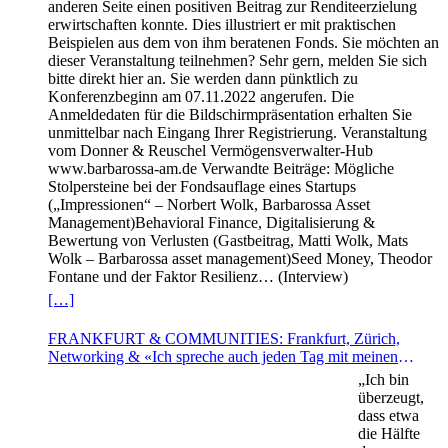
anderen Seite einen positiven Beitrag zur Renditeerzielung
erwirtschaften konnte. Dies illustriert er mit praktischen
Beispielen aus dem von ihm beratenen Fonds. Sie möchten an
dieser Veranstaltung teilnehmen? Sehr gern, melden Sie sich
bitte direkt hier an. Sie werden dann pünktlich zu
Konferenzbeginn am 07.11.2022 angerufen. Die
Anmeldedaten für die Bildschirmpräsentation erhalten Sie
unmittelbar nach Eingang Ihrer Registrierung. Veranstaltung
vom Donner & Reuschel Vermögensverwalter-Hub
www.barbarossa-am.de Verwandte Beiträge: Mögliche
Stolpersteine bei der Fondsauflage eines Startups
(„Impressionen“ – Norbert Wolk, Barbarossa Asset
Management)Behavioral Finance, Digitalisierung &
Bewertung von Verlusten (Gastbeitrag, Matti Wolk, Mats
Wolk – Barbarossa asset management)Seed Money, Theodor
Fontane und der Faktor Resilienz… (Interview)
[…]
FRANKFURT & COMMUNITIES: Frankfurt, Zürich,
Networking & «Ich spreche auch jeden Tag mit meinen
Kakteen» (INTERVIEW – Thomas Caduff,
„Ich bin
FUNDPLAT.COM)
überzeugt,
dass etwa
die Hälfte