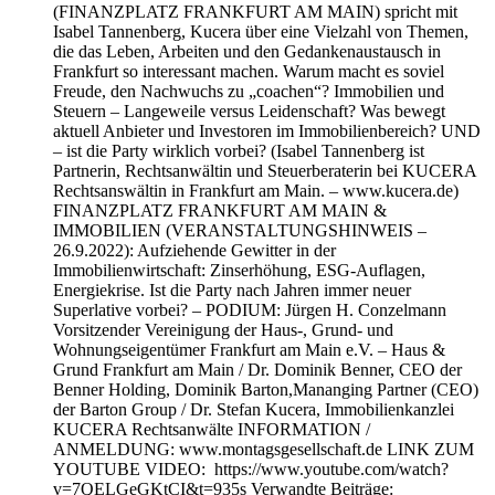
(FINANZPLATZ FRANKFURT AM MAIN) spricht mit
Isabel Tannenberg, Kucera über eine Vielzahl von Themen,
die das Leben, Arbeiten und den Gedankenaustausch in
Frankfurt so interessant machen. Warum macht es soviel
Freude, den Nachwuchs zu „coachen“? Immobilien und
Steuern – Langeweile versus Leidenschaft? Was bewegt
aktuell Anbieter und Investoren im Immobilienbereich? UND
– ist die Party wirklich vorbei? (Isabel Tannenberg ist
Partnerin, Rechtsanwältin und Steuerberaterin bei KUCERA
Rechtsanswältin in Frankfurt am Main. – www.kucera.de)
FINANZPLATZ FRANKFURT AM MAIN &
IMMOBILIEN (VERANSTALTUNGSHINWEIS –
26.9.2022): Aufziehende Gewitter in der
Immobilienwirtschaft: Zinserhöhung, ESG-Auflagen,
Energiekrise. Ist die Party nach Jahren immer neuer
Superlative vorbei? – PODIUM: Jürgen H. Conzelmann
Vorsitzender Vereinigung der Haus-, Grund- und
Wohnungseigentümer Frankfurt am Main e.V. – Haus &
Grund Frankfurt am Main / Dr. Dominik Benner, CEO der
Benner Holding, Dominik Barton,Mananging Partner (CEO)
der Barton Group / Dr. Stefan Kucera, Immobilienkanzlei
KUCERA Rechtsanwälte INFORMATION /
ANMELDUNG: www.montagsgesellschaft.de LINK ZUM
YOUTUBE VIDEO: https://www.youtube.com/watch?
v=7QELGeGKtCI&t=935s Verwandte Beiträge: