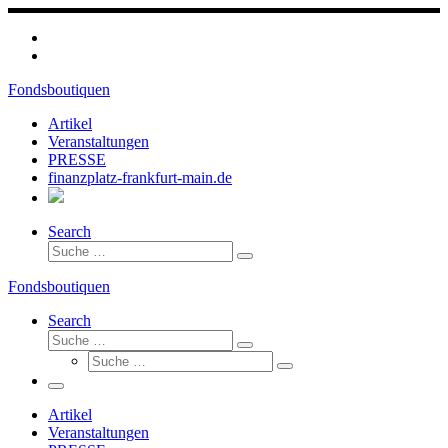
Zum
Inhalt
springen
Fondsboutiquen
Artikel
Veranstaltungen
PRESSE
finanzplatz-frankfurt-main.de
Search
Suche
Suche
…
Fondsboutiquen
Search
Suche
Suche
Suche
…
Suche
…
Menü
Artikel
Veranstaltungen