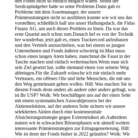
den Fonds nicht so einfach möglich waren. Selbst der
Seedcapitalgeber hatte so seine Probleme.Dann gab es
Probleme mit dem Assetmanager, der unsere
Prämienstrategien nicht so ausführen konnte wie wir uns das
vorstellten; schließlich half uns unser Haftungsdach, die Fidus
Finanz AG, um auch dieses Problem zu lösen. Da war das
erste Quartal auch schon rum.Danach lief es von der Technik
her wunderbar, jetzt galt es, einen Trackrecord aufzubauen
und den Vertrieb anzuschieben, was bei einem so jungen
Unternehmen und Fonds äußerst schwierig ist.Man muss
schon einen langen Atem haben, manchmal die Faust in der
Tasche machen und einfach weitermachen.Wenn man sich
sein Ziel gesetzt hat, sollte niemand einen von seinem Weg
abbringen.Für die Zukunft wünsche ich mir einfach mehr
Vertrauen, ein offenes Ohr und liebe Menschen, die mit uns
den Weg gemeinsam gehen wollen. Hill: Was machen Sie in
diesem Fonds denn anders als andere oder anders gefragt, was
ist Ihr USP? Wolk: Wir beschäftigen uns auf der einen Seite
mit einem systematischen Auswahlprozess bei der
Aktienselektion, auf der anderen Seite sichern wir unsere
selektierten Aktien durch eine kostenneutrale
Absicherungsstrategie gegen Extremrisiken ab.Außerdem
nutzen wir in schwachen Börsenphasen wie aktuell weitere
interessante Prämienstrategien zur Ertragsgenerierung. Hill:
Wie ist denn der Fonds bisher in 2022 gelaufen? Wolk: Wir