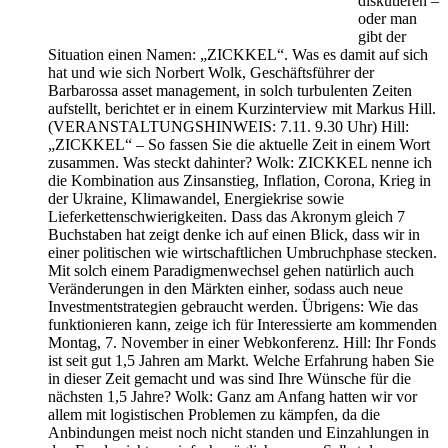
diskutieren –
oder man
gibt der
Situation einen Namen: „ZICKKEL“. Was es damit auf sich
hat und wie sich Norbert Wolk, Geschäftsführer der
Barbarossa asset management, in solch turbulenten Zeiten
aufstellt, berichtet er in einem Kurzinterview mit Markus Hill.
(VERANSTALTUNGSHINWEIS: 7.11. 9.30 Uhr) Hill:
„ZICKKEL“ – So fassen Sie die aktuelle Zeit in einem Wort
zusammen. Was steckt dahinter? Wolk: ZICKKEL nenne ich
die Kombination aus Zinsanstieg, Inflation, Corona, Krieg in
der Ukraine, Klimawandel, Energiekrise sowie
Lieferkettenschwierigkeiten. Dass das Akronym gleich 7
Buchstaben hat zeigt denke ich auf einen Blick, dass wir in
einer politischen wie wirtschaftlichen Umbruchphase stecken.
Mit solch einem Paradigmenwechsel gehen natürlich auch
Veränderungen in den Märkten einher, sodass auch neue
Investmentstrategien gebraucht werden. Übrigens: Wie das
funktionieren kann, zeige ich für Interessierte am kommenden
Montag, 7. November in einer Webkonferenz. Hill: Ihr Fonds
ist seit gut 1,5 Jahren am Markt. Welche Erfahrung haben Sie
in dieser Zeit gemacht und was sind Ihre Wünsche für die
nächsten 1,5 Jahre? Wolk: Ganz am Anfang hatten wir vor
allem mit logistischen Problemen zu kämpfen, da die
Anbindungen meist noch nicht standen und Einzahlungen in