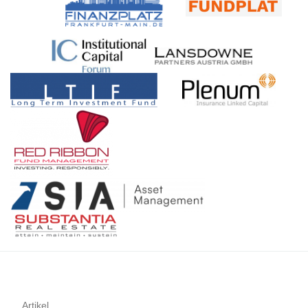
Folge von Krisen absolut nicht neu. In seiner mehr als 30-
für die Newsletters. Hill: Womit beschäftigen Sie sich, wenn Sie
Frankfurt, Köln, Hamburg – FAM Frankfurt Asset Management
jährigen Börsenerfahrung, davon die meiste Zeit als
gerade nicht Veranstaltungen planen, begleiten und moderieren?
AG & SIA Funds AG) – FondsboutiquenFRANKFURT, LUZERN
Börsenhändler mit eigenem Buch, hat er schon einiges erlebt. In
Caduff: Wir haben ein Chalet mit grossem Umschwung. Wenn
& KNOWHOW: Blockchain, Startups, Behavioural Finance –
der Webkonferenz mit Thomas Reinhold am Montag, den 07.
man mit der Arbeit links fertig ist, beginnt rechts eine neue. Da
Networking, Ökosysteme & Leidenschaft (INTERVIEW – Jan
November 2022 von 09.30 Uhr bis 10.30 Uhr, will er den Gästen
es nicht weit von St. Moritz entfernt ist, fahre ich jede freie
Carlos Janke, HSLU – Hochschule Luzern & Swiss Digital
vermitteln, wie man bereits im Januar 2022 mit einem
Minute ins Engadin. Hier bin ich glücklich. Nebst in Zürich
Finance Confererence – Veranstaltungshinweis) –
vorausschauenden Risikomanagement Extremrisiken
natürlich, wo ich seit 40 Jahren lebe. Hill: Vielen Dank für das
FondsboutiquenFinanzplatz Frankfurt, Knowhow & Asset
vorbeugen- und auf der anderen Seite einen positiven Beitrag
Gespräch. Ihnen noch viele gute Gespräche bei Ihrem
Management (fondsboutiquen.de)FINANZPLATZ FRANKFURT:
zur Renditeerzielung erwirtschaften konnte. Dies illustriert er mit
kommenden Frankfurt-Event! Quelle: www.finanzplatz-
ESG, digitale Infrastruktur, Innovation & „Ökosystem Frankfurt“
praktischen Beispielen aus dem von ihm beratenen Fonds. Sie
frankfurt.de Thomas J. Caduff ist CEO der Fundplat GmbH. Er
(Michael Jakobi, contagi Digital Impact Group) –
möchten an dieser Veranstaltung teilnehmen? Sehr gern,
ist seit über 40 Jahren in der Finanzindustrie tätig. Zu seinen
Fondsboutiquen
melden Sie sich bitte direkt hier an. Sie werden dann pünktlich
beruflichen Stationen gehörten das Börsenkommissariat des
zu Konferenzbeginn am 07.11.2022 angerufen. Die
Kantons Zürich, die Bank Vontobel, die Credit Suisse und die
Anmeldedaten für die Bildschirmpräsentation erhalten Sie
UBS. Thomas J. Caduff diente ferner drei Jahrzehnte lang in
unmittelbar nach Eingang Ihrer Registrierung. Veranstaltung
einer Division und mehreren Brigaden der Schweizer Armee als
vom Donner & Reuschel Vermögensverwalter-Hub
Kommunikations-/​Medienoffizier. FUNDPLAT –
www.barbarossa-am.de Verwandte Beiträge: Mögliche
Veranstaltungsinformation – INVITATION ONLY – 22.
Stolpersteine bei der Fondsauflage eines Startups
November 2022, Frankfurt am Main – «Experten-Lunch» &
(„Impressionen“ – Norbert Wolk, Barbarossa Asset
Panel / Newsletter: www.fundplat.com Verwandte Beiträge:
Management)Behavioral Finance, Digitalisierung & Bewertung
Artikel