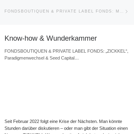
Nä
FONDSBOUTIQUEN & PRIVATE LABEL FONDS: MÖGLICHE STOLPERSTEINE BEI DER FONDSAUFLAGE EINES STARTUPS („IMPRESSIONEN“ – NORBERT WOLK, BARBAROSSA ASSET MANAGEMENT)
Know-how & Wunderkammer
FONDSBOUTIQUEN & PRIVATE LABEL FONDS: „ZICKKEL“,
Paradigmenwechsel & Seed Capital
(VERANSTALTUNGSHINWEIS 7.11. & Interview – Norbert
Wolk, Barbarossa asset management)
Seit Februar 2022 folgt eine Krise der Nächsten. Man könnte
Stunden darüber diskutieren – oder man gibt der Situation einen