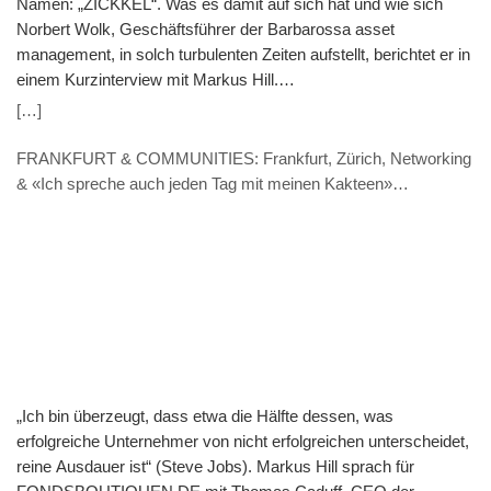
Namen: „ZICKKEL“. Was es damit auf sich hat und wie sich
Norbert Wolk, Geschäftsführer der Barbarossa asset
management, in solch turbulenten Zeiten aufstellt, berichtet er in
einem Kurzinterview mit Markus Hill.
(VERANSTALTUNGSHINWEIS: 7.11. 9.30 Uhr) Hill: „ZICKKEL“
[…]
– So fassen Sie die aktuelle Zeit in einem Wort zusammen. Was
steckt dahinter? Wolk: ZICKKEL nenne ich die Kombination aus
FRANKFURT & COMMUNITIES: Frankfurt, Zürich, Networking
Zinsanstieg, Inflation, Corona, Krieg in der Ukraine,
& «Ich spreche auch jeden Tag mit meinen Kakteen»
Klimawandel, Energiekrise sowie Lieferkettenschwierigkeiten.
(INTERVIEW – Thomas Caduff, FUNDPLAT.COM)
Dass das Akronym gleich 7 Buchstaben hat zeigt denke ich auf
einen Blick, dass wir in einer politischen wie wirtschaftlichen
Umbruchphase stecken. Mit solch einem Paradigmenwechsel
gehen natürlich auch Veränderungen in den Märkten einher,
sodass auch neue Investmentstrategien gebraucht werden.
Übrigens: Wie das funktionieren kann, zeige ich für Interessierte
am kommenden Montag, 7. November in einer Webkonferenz.
Hill: Ihr Fonds ist seit gut 1,5 Jahren am Markt. Welche
„Ich bin überzeugt, dass etwa die Hälfte dessen, was
Erfahrung haben Sie in dieser Zeit gemacht und was sind Ihre
erfolgreiche Unternehmer von nicht erfolgreichen unterscheidet,
Wünsche für die nächsten 1,5 Jahre? Wolk: Ganz am Anfang
reine Ausdauer ist“ (Steve Jobs). Markus Hill sprach für
hatten wir vor allem mit logistischen Problemen zu kämpfen, da