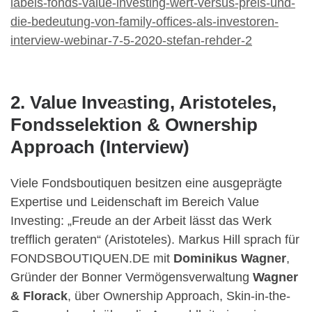
labels-fonds-value-investing-wert-versus-preis-und-
die-bedeutung-von-family-offices-als-investoren-
interview-webinar-7-5-2020-stefan-rehder-2
2.
Value Inve
a
sting, Aristoteles,
Fondsselektion & Ownership
Approach (Interview)
Viele Fondsboutiquen besitzen eine ausgeprägte
Expertise und Leidenschaft im Bereich Value
Investing: „Freude an der Arbeit lässt das Werk
trefflich geraten“ (Aristoteles). Markus Hill sprach für
FONDSBOUTIQUEN.DE mit
Dominikus Wagner
,
Gründer der Bonner Vermögensverwaltung
Wagner
& Florack
, über Ownership Approach, Skin-in-the-