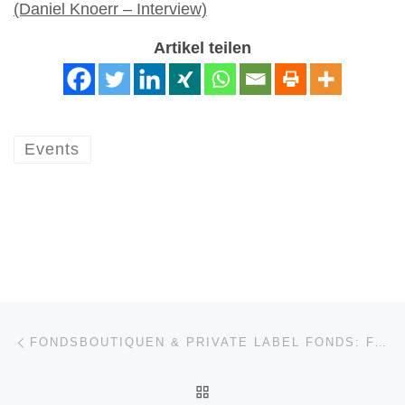
(Daniel Knoerr – Interview)
Artikel teilen
Events
Beitragsnavigation
Vorheriger Beitrag
FONDSBOUTIQUEN & PRIVATE LABEL FONDS: FAMILY OFFICES, VERMÖGENSVERWALTER, KRYPTOWÄHRUNGEN & GEORGE ORWELL (INTERVIEW – DAVID GAMPER, LAFV – LIECHTENSTEINISCHER ANLAGEFONDSVERBAND)
ZURÜCK ZUR BEITRAGSL