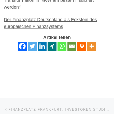
Transformation in NRW am besten finanziert
werden?
Der Finanzplatz Deutschland als Eckstein des
europäischen Finanzsystems
Artikel teilen
Beitragsnavigation
Vorheriger Beitrag
FINANZPLATZ FRANKFURT: INVESTOREN-STUDIE „IMMOBILIEN, ALTERNATIVES & ESG“ (VIDEO – PANEL – TELOS, ARTISICM, BVT HOLDING & MARKUS HILL)