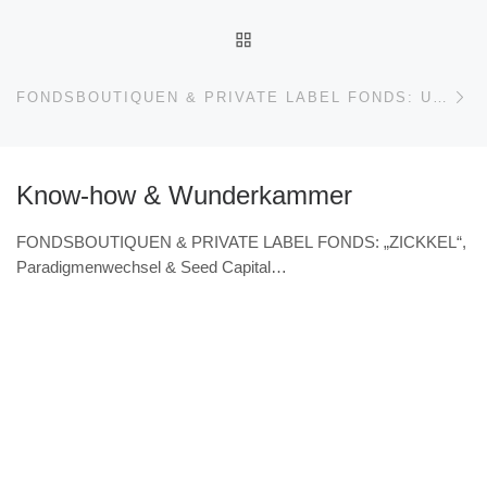
ZURÜCK ZUR BEITRAGSL
Nä
FONDSBOUTIQUEN & PRIVATE LABEL FONDS: US-IMMOBILIEN, DUE DILIGENCE, „IMMOBILIEN, ALTERNATIVE INVESTMENTS & ESG“ & BASKETBALL (INTERVIEW – MARTIN STOSS, BVT HOLDING)
Know-how & Wunderkammer
FONDSBOUTIQUEN & PRIVATE LABEL FONDS: „ZICKKEL“,
Paradigmenwechsel & Seed Capital
(VERANSTALTUNGSHINWEIS 7.11. & Interview – Norbert
Wolk, Barbarossa asset management)