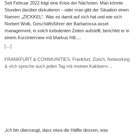
Seit Februar 2022 folgt eine Krise der Nächsten. Man könnte
Stunden darüber diskutieren – oder man gibt der Situation einen
Namen: „ZICKKEL“. Was es damit auf sich hat und wie sich
Norbert Wolk, Geschäftsführer der Barbarossa asset
management, in solch turbulenten Zeiten aufstellt, berichtet er in
einem Kurzinterview mit Markus Hill.
(VERANSTALTUNGSHINWEIS: 7.11. 9.30 Uhr) Hill: „ZICKKEL“
[…]
– So fassen Sie die aktuelle Zeit in einem Wort zusammen. Was
steckt dahinter? Wolk: ZICKKEL nenne ich die Kombination aus
FRANKFURT & COMMUNITIES: Frankfurt, Zürich, Networking
Zinsanstieg, Inflation, Corona, Krieg in der Ukraine,
& «Ich spreche auch jeden Tag mit meinen Kakteen»
Klimawandel, Energiekrise sowie Lieferkettenschwierigkeiten.
(INTERVIEW – Thomas Caduff, FUNDPLAT.COM)
Dass das Akronym gleich 7 Buchstaben hat zeigt denke ich auf
einen Blick, dass wir in einer politischen wie wirtschaftlichen
Umbruchphase stecken. Mit solch einem Paradigmenwechsel
gehen natürlich auch Veränderungen in den Märkten einher,
sodass auch neue Investmentstrategien gebraucht werden.
Übrigens: Wie das funktionieren kann, zeige ich für Interessierte
am kommenden Montag, 7. November in einer Webkonferenz.
Hill: Ihr Fonds ist seit gut 1,5 Jahren am Markt. Welche
„Ich bin überzeugt, dass etwa die Hälfte dessen, was
Erfahrung haben Sie in dieser Zeit gemacht und was sind Ihre