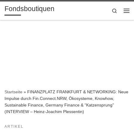
Fondsboutiquen
Zum Inhalt springen
Search
Me
Startseite
»
FINANZPLATZ FRANKFURT & NETWORKING: Neue
Impulse durch Fin.Connect.NRW, Ökosysteme, Knowhow,
Sustainable Finance, Germany Finance & “Katzensprung”
(INTERVIEW – Heinz-Joachim Plessentin)
ARTIKEL