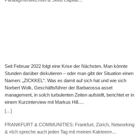
(VERANSTALTUNGSHINWEIS 7.11. & Interview – Norbert
Wolk, Barbarossa asset management)
Seit Februar 2022 folgt eine Krise der Nächsten. Man könnte
Stunden darüber diskutieren – oder man gibt der Situation einen
Namen: „ZICKKEL“. Was es damit auf sich hat und wie sich
Norbert Wolk, Geschäftsführer der Barbarossa asset
management, in solch turbulenten Zeiten aufstellt, berichtet er in
einem Kurzinterview mit Markus Hill.
(VERANSTALTUNGSHINWEIS: 7.11. 9.30 Uhr) Hill: „ZICKKEL“
[…]
– So fassen Sie die aktuelle Zeit in einem Wort zusammen. Was
steckt dahinter? Wolk: ZICKKEL nenne ich die Kombination aus
FRANKFURT & COMMUNITIES: Frankfurt, Zürich, Networking
Zinsanstieg, Inflation, Corona, Krieg in der Ukraine,
& «Ich spreche auch jeden Tag mit meinen Kakteen»
Klimawandel, Energiekrise sowie Lieferkettenschwierigkeiten.
(INTERVIEW – Thomas Caduff, FUNDPLAT.COM)