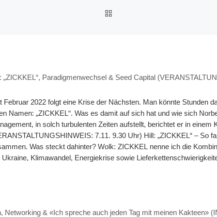
ZURÜCK ZUR BEITRAGSL
KKEL“, Paradigmenwechsel & Seed Capital (VERANSTALTUNGSHI
t Februar 2022 folgt eine Krise der Nächsten. Man könnte Stunden dar
en Namen: „ZICKKEL“. Was es damit auf sich hat und wie sich Norbe
agement, in solch turbulenten Zeiten aufstellt, berichtet er in einem 
ERANSTALTUNGSHINWEIS: 7.11. 9.30 Uhr) Hill: „ZICKKEL“ – So fasse
ammen. Was steckt dahinter? Wolk: ZICKKEL nenne ich die Kombinatio
 Ukraine, Klimawandel, Energiekrise sowie Lieferkettenschwierigke
gt denke ich auf einen Blick, dass wir in einer politischen wie wirts
adigmenwechsel gehen natürlich auch Veränderungen in den Märkten
raucht werden. Übrigens: Wie das funktionieren kann, zeige ich fü
einer Webkonferenz. Hill: Ihr Fonds ist seit gut 1,5 Jahren am Markt
 Networking & «Ich spreche auch jeden Tag mit meinen Kakteen
 was sind Ihre Wünsche für die nächsten 1,5 Jahre? Wolk: Ganz am A