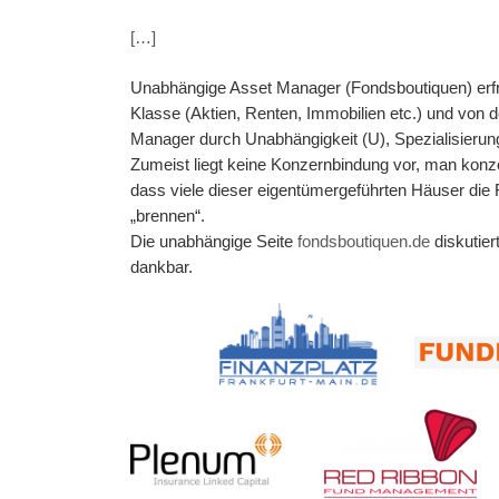
Anl
Han
Auf
auc
«Ex
[…]
Vor
als
«Mo
am 
Bör
näc
Unabhängige Asset Manager (Fondsboutiquen) erfreue
St
07.
zu 
Klasse (Aktien, Renten, Immobilien etc.) und von
ww
vor
wen
Manager durch Unabhängigkeit (U), Spezialisierung 
Ve
Ren
Ums
Zumeist liegt keine Konzernbindung vor, man konze
– F
Sie
fah
dass viele dieser eigentümergeführten Häuser die 
Zü
zu 
Vie
„brennen“.
Fo
na
www
Die unabhängige Seite
fondsboutiquen.de
diskutier
Ök
am.
Fin
dankbar.
Co
Bar
Von
(f
Ma
meh
Jak
IN
Ver
Ca
bou
ini
Fo
Ge