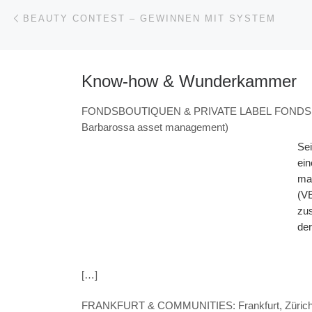
Beitragsnavigation
Vorheriger Beitrag
BEAUTY CONTEST – GEWINNEN MIT SYSTEM
Know-how & Wunderkammer
FONDSBOUTIQUEN & PRIVATE LABEL FONDS: „ZIC
Barbarossa asset management)
Sei
ein
man
(V
zus
der
zei
Par
[…]
geb
in 
FRANKFURT & COMMUNITIES: Frankfurt, Zürich,
und