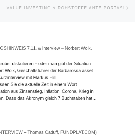
Nä
ISTE
VALUE INVESTING & ROHSTOFFE ANTE PORTAS!
NWEIS 7.11. & Interview – Norbert Wolk,
über diskutieren – oder man gibt der Situation
rt Wolk, Geschäftsführer der Barbarossa asset
Kurzinterview mit Markus Hill.
n Sie die aktuelle Zeit in einem Wort
n aus Zinsanstieg, Inflation, Corona, Krieg in
iten. Dass das Akronym gleich 7 Buchstaben hat
chaftlichen Umbruchphase stecken. Mit solch einem
 einher, sodass auch neue Investmentstrategien
r Interessierte am kommenden Montag, 7. November
. Welche Erfahrung haben Sie in dieser Zeit gemacht
» (INTERVIEW – Thomas Caduff, FUNDPLAT.COM)
nfang hatten wir vor allem mit logistischen