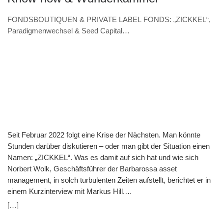
FONDSBOUTIQUEN & PRIVATE LABEL FONDS: „ZICKKEL“,
Paradigmenwechsel & Seed Capital
(VERANSTALTUNGSHINWEIS 7.11. & Interview – Norbert
Wolk, Barbarossa asset management)
Seit Februar 2022 folgt eine Krise der Nächsten. Man könnte
Stunden darüber diskutieren – oder man gibt der Situation einen
Namen: „ZICKKEL“. Was es damit auf sich hat und wie sich
Norbert Wolk, Geschäftsführer der Barbarossa asset
management, in solch turbulenten Zeiten aufstellt, berichtet er in
einem Kurzinterview mit Markus Hill.
(VERANSTALTUNGSHINWEIS: 7.11. 9.30 Uhr) Hill: „ZICKKEL“
[…]
– So fassen Sie die aktuelle Zeit in einem Wort zusammen. Was