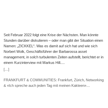
Seit Februar 2022 folgt eine Krise der Nächsten. Man könnte
Stunden darüber diskutieren – oder man gibt der Situation einen
Namen: „ZICKKEL“. Was es damit auf sich hat und wie sich
Norbert Wolk, Geschäftsführer der Barbarossa asset
management, in solch turbulenten Zeiten aufstellt, berichtet er in
einem Kurzinterview mit Markus Hill.
(VERANSTALTUNGSHINWEIS: 7.11. 9.30 Uhr) Hill: „ZICKKEL“
[…]
– So fassen Sie die aktuelle Zeit in einem Wort zusammen. Was
steckt dahinter? Wolk: ZICKKEL nenne ich die Kombination aus
FRANKFURT & COMMUNITIES: Frankfurt, Zürich, Networking
Zinsanstieg, Inflation, Corona, Krieg in der Ukraine,
& «Ich spreche auch jeden Tag mit meinen Kakteen»
Klimawandel, Energiekrise sowie Lieferkettenschwierigkeiten.
(INTERVIEW – Thomas Caduff, FUNDPLAT.COM)
Dass das Akronym gleich 7 Buchstaben hat zeigt denke ich auf
einen Blick, dass wir in einer politischen wie wirtschaftlichen
Umbruchphase stecken. Mit solch einem Paradigmenwechsel