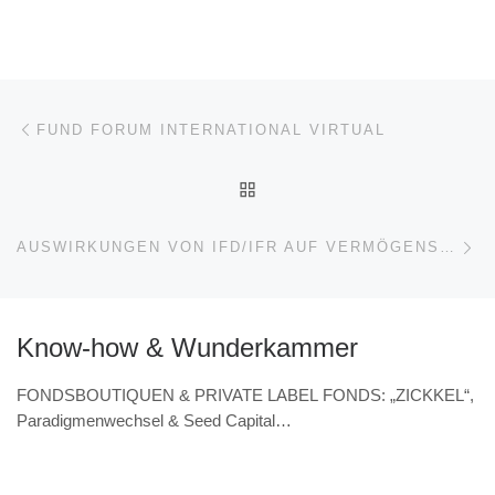
Beitragsnavigation
Vorheriger Beitrag
FUND FORUM INTERNATIONAL VIRTUAL
ZURÜCK ZUR BEITRAGSL
Nä
AUSWIRKUNGEN VON IFD/IFR AUF VERMÖGENSVERWALTER
Know-how & Wunderkammer
FONDSBOUTIQUEN & PRIVATE LABEL FONDS: „ZICKKEL“,
Paradigmenwechsel & Seed Capital
(VERANSTALTUNGSHINWEIS 7.11. & Interview – Norbert
Wolk, Barbarossa asset management)