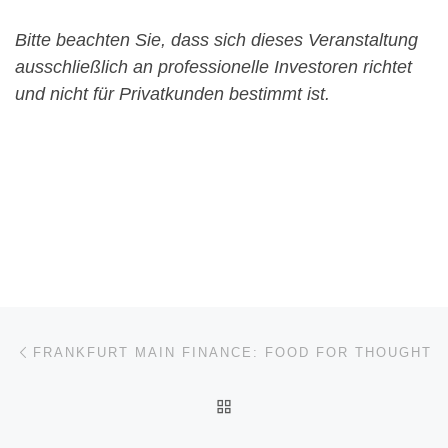
Bitte beachten Sie, dass sich dieses Veranstaltung
ausschließlich an professionelle Investoren richtet
und nicht für Privatkunden bestimmt ist.
Beitragsnavigation
Vorheriger Beitrag
FRANKFURT MAIN FINANCE: FOOD FOR THOUGHT
ZURÜCK ZUR BEITRAGSL
Nä