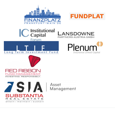
FONDS: „Finanzplatz Frankfurt meets Finanzplatz Schweiz –
ein intelligentes Konzept zur Renditeerzielung?“ Für Norbert
immer eine hervorragende Leistung abliefern. Es gibt auch viel
Fondsboutiquen & USA-Formel, High Yield, Value Investing,
Wolk ist der Umgang mit erratischen Kursbewegungen als
zu tun im Bereich Media, beispielsweise jede Woche Interviews
Rohstoffe“ (Veranstaltungsreihe – München, Stuttgart, Zürich,
Folge von Krisen absolut nicht neu. In seiner mehr als 30-
für die Newsletters. Hill: Womit beschäftigen Sie sich, wenn Sie
Frankfurt, Köln, Hamburg – FAM Frankfurt Asset Management
jährigen Börsenerfahrung, davon die meiste Zeit als
gerade nicht Veranstaltungen planen, begleiten und moderieren?
AG & SIA Funds AG) – FondsboutiquenFRANKFURT, LUZERN
Börsenhändler mit eigenem Buch, hat er schon einiges erlebt. In
Caduff: Wir haben ein Chalet mit grossem Umschwung. Wenn
& KNOWHOW: Blockchain, Startups, Behavioural Finance –
der Webkonferenz mit Thomas Reinhold am Montag, den 07.
man mit der Arbeit links fertig ist, beginnt rechts eine neue. Da
Networking, Ökosysteme & Leidenschaft (INTERVIEW – Jan
November 2022 von 09.30 Uhr bis 10.30 Uhr, will er den Gästen
es nicht weit von St. Moritz entfernt ist, fahre ich jede freie
Carlos Janke, HSLU – Hochschule Luzern & Swiss Digital
vermitteln, wie man bereits im Januar 2022 mit einem
Minute ins Engadin. Hier bin ich glücklich. Nebst in Zürich
Finance Confererence – Veranstaltungshinweis) –
vorausschauenden Risikomanagement Extremrisiken
natürlich, wo ich seit 40 Jahren lebe. Hill: Vielen Dank für das
FondsboutiquenFinanzplatz Frankfurt, Knowhow & Asset
vorbeugen- und auf der anderen Seite einen positiven Beitrag
Gespräch. Ihnen noch viele gute Gespräche bei Ihrem
Management (fondsboutiquen.de)FINANZPLATZ FRANKFURT:
zur Renditeerzielung erwirtschaften konnte. Dies illustriert er mit
kommenden Frankfurt-Event! Quelle: www.finanzplatz-
ESG, digitale Infrastruktur, Innovation & „Ökosystem Frankfurt“
praktischen Beispielen aus dem von ihm beratenen Fonds. Sie
frankfurt.de Thomas J. Caduff ist CEO der Fundplat GmbH. Er
(Michael Jakobi, contagi Digital Impact Group) –
möchten an dieser Veranstaltung teilnehmen? Sehr gern,
ist seit über 40 Jahren in der Finanzindustrie tätig. Zu seinen
Fondsboutiquen
melden Sie sich bitte direkt hier an. Sie werden dann pünktlich
beruflichen Stationen gehörten das Börsenkommissariat des
zu Konferenzbeginn am 07.11.2022 angerufen. Die
Kantons Zürich, die Bank Vontobel, die Credit Suisse und die
Anmeldedaten für die Bildschirmpräsentation erhalten Sie
UBS. Thomas J. Caduff diente ferner drei Jahrzehnte lang in
unmittelbar nach Eingang Ihrer Registrierung. Veranstaltung
einer Division und mehreren Brigaden der Schweizer Armee als
vom Donner & Reuschel Vermögensverwalter-Hub
Kommunikations-/​Medienoffizier. FUNDPLAT –
www.barbarossa-am.de Verwandte Beiträge: Mögliche
Veranstaltungsinformation – INVITATION ONLY – 22.